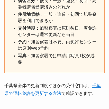
講習区分
：優良・一般・違反・初回・高
齢者講習受講済みのどれか
住所地管轄
：一般・違反・初回で旭警察
署を利用できるか
交付時期
：旭警察署は原則後日、両免許
センターは通常更新なら当日
予約
：旭警察署は不要、両免許センター
は原則Web予約
写真
：旭警察署では申請用写真1枚が必
要
千葉県全体の更新制度やほかの受付窓口は、
千葉
県で運転免許を更新する方法
で確認できます。