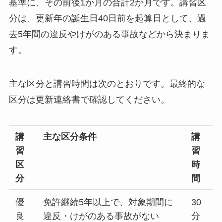
基準に、その前後1か月の合計2か月です。講習区
分は、更新年の誕生日40日前を起算日として、過
去5年間の違反やけがのある事故などから決まりま
す。
主な区分と講習時間は次のとおりです。最終的な
区分は更新連絡書で確認してください。
講
主な区分条件
講
習
習
区
時
分
間
優
免許継続5年以上で、対象期間に
30
良
違反・けがのある事故がない
分