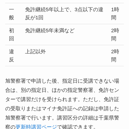
一
免許継続5年以上で、3点以下の違
1時
般
反が1回
間
初
免許継続5年未満など
2時
回
間
違
上記以外
2時
反
間
旭警察署で申請した後、指定日に受講できない場
合は、別の指定日、ほかの指定警察署、免許セン
ターで講習だけを受けられます。ただし、免許証
の受取りまたはマイナ免許証への記録は申請した
旭警察署で行います。講習区分の詳細は千葉県警
察の
更新時講習ページ
で確認できます。