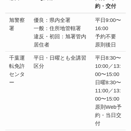
約・交付
旭警察
優良：県内全署
平日9:00〜
署
一般：住所地管轄署
16:00
違反・初回：旭署管内
予約不要
居住者
原則後日
千葉運
平日・日曜とも全講習
平日8:30〜
転免許
区分
10:00／13:
センタ
00〜15:00
ー
日曜8:30〜
11:00／13:
00〜15:00
原則Web予
約・当日交
付