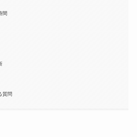
時間
新
る質問