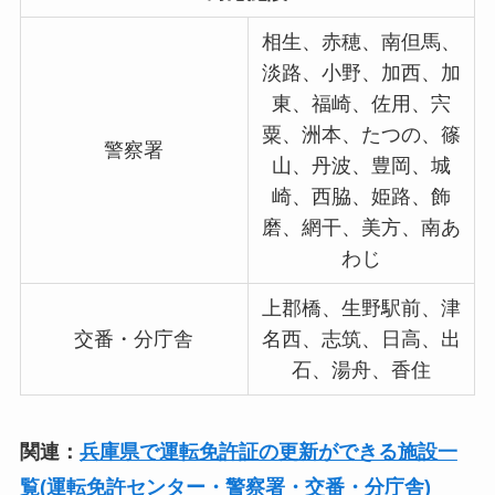
相生、赤穂、南但馬、
淡路、小野、加西、加
東、福崎、佐用、宍
粟、洲本、たつの、篠
警察署
山、丹波、豊岡、城
崎、西脇、姫路、飾
磨、網干、美方、南あ
わじ
上郡橋、生野駅前、津
交番・分庁舎
名西、志筑、日高、出
石、湯舟、香住
関連：
兵庫県で運転免許証の更新ができる施設一
覧(運転免許センター・警察署・交番・分庁舎)