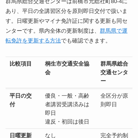
群馬県総合交通センターは前橋市元総社町80-4に
あり、平日の全講習区分を原則即日交付で扱いま
す。日曜更新やマイナ免許証に関する更新も同セ
ンターです。県内全体の更新制度は、
群馬県で運
転免許を更新する方法
でも確認できます。
比較項目
桐生市交通安全協
群馬県総合
会
交通センタ
ー
平日の交
優良・一般・高齢
全区分が原
付
者講習受講済みは
則即日
即日
違反・初回は後日
日曜更新
なし
完全予約制