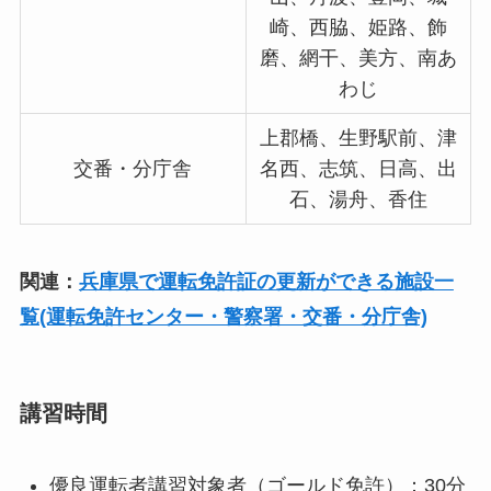
崎、西脇、姫路、飾
磨、網干、美方、南あ
わじ
上郡橋、生野駅前、津
交番・分庁舎
名西、志筑、日高、出
石、湯舟、香住
関連：
兵庫県で運転免許証の更新ができる施設一
覧(運転免許センター・警察署・交番・分庁舎)
講習時間
優良運転者講習対象者（ゴールド免許）：30分