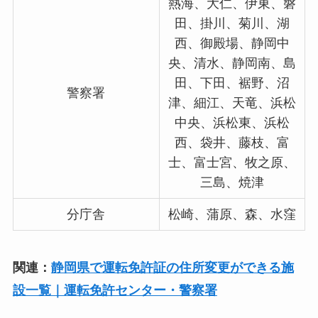
熱海、大仁、伊東、磐
田、掛川、菊川、湖
西、御殿場、静岡中
央、清水、静岡南、島
田、下田、裾野、沼
警察署
津、細江、天竜、浜松
中央、浜松東、浜松
西、袋井、藤枝、富
士、富士宮、牧之原、
三島、焼津
分庁舎
松崎、蒲原、森、水窪
関連：
静岡県で運転免許証の住所変更ができる施
設一覧｜運転免許センター・警察署