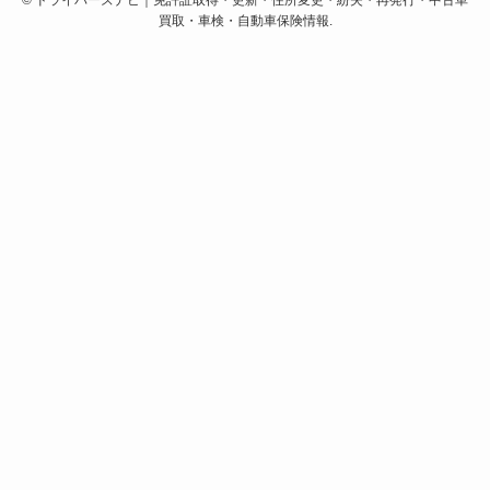
©
ドライバーズナビ｜免許証取得・更新・住所変更・紛失・再発行・中古車
買取・車検・自動車保険情報.