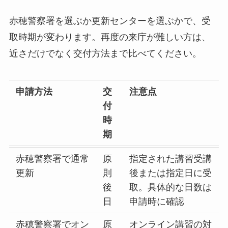
赤穂警察署を選ぶか更新センターを選ぶかで、受
取時期が変わります。再度の来庁が難しい方は、
近さだけでなく交付方法まで比べてください。
申請方法
交
注意点
付
時
期
赤穂警察署で通常
原
指定された講習受講
更新
則
後または指定日に受
後
取。具体的な日数は
日
申請時に確認
赤穂警察署でオン
原
オンライン講習の対