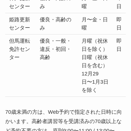
センター
み
曜
日
姫路更新
優良・高齢の
月〜金・日
即
センター
み
曜
日
但馬運転
優良・一般・
月曜（祝休
即
免許セン
違反・初回・
日を除く）
日
ター
高齢
日曜（祝休
日を含む）
12月29
日〜1月3日
を除く
70歳未満の方は、Web予約で指定された日時に向
かいます。高齢者講習等を受講済みの70歳以上な
ど予約不要の方は、原則9:00〜11:00 / 13:00〜