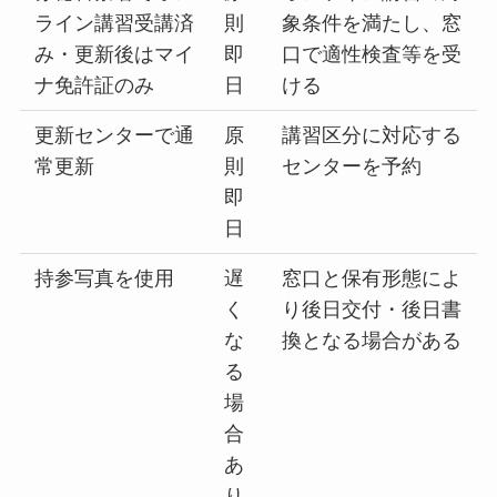
ライン講習受講済
則
象条件を満たし、窓
み・更新後はマイ
即
口で適性検査等を受
ナ免許証のみ
日
ける
更新センターで通
原
講習区分に対応する
常更新
則
センターを予約
即
日
持参写真を使用
遅
窓口と保有形態によ
く
り後日交付・後日書
な
換となる場合がある
る
場
合
あ
り