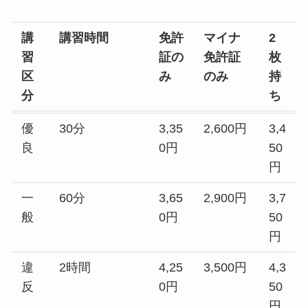
講
講習時間
免許
マイナ
2
習
証の
免許証
枚
区
み
のみ
持
分
ち
優
30分
3,35
2,600円
3,4
良
0円
50
円
一
60分
3,65
2,900円
3,7
般
0円
50
円
違
2時間
4,25
3,500円
4,3
反
0円
50
円