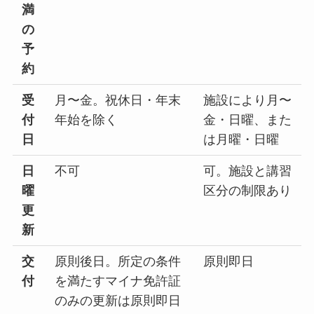
満
の
予
約
受
月〜金。祝休日・年末
施設により月〜
付
年始を除く
金・日曜、また
日
は月曜・日曜
日
不可
可。施設と講習
曜
区分の制限あり
更
新
交
原則後日。所定の条件
原則即日
付
を満たすマイナ免許証
のみの更新は原則即日