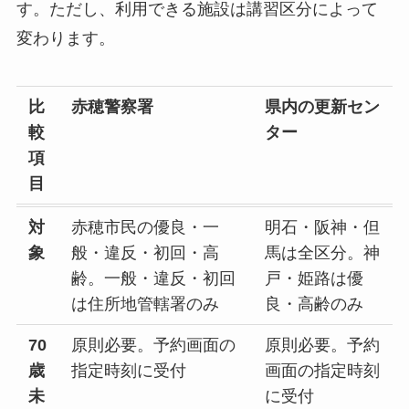
す。ただし、利用できる施設は講習区分によって
変わります。
比
赤穂警察署
県内の更新セン
較
ター
項
目
対
赤穂市民の優良・一
明石・阪神・但
象
般・違反・初回・高
馬は全区分。神
齢。一般・違反・初回
戸・姫路は優
は住所地管轄署のみ
良・高齢のみ
70
原則必要。予約画面の
原則必要。予約
歳
指定時刻に受付
画面の指定時刻
未
に受付