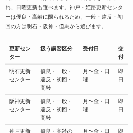
れ、日曜更新も選べます。神戸・姫路更新センタ
ーは優良・高齢に限られるため、一般・違反・初
回の方は明石・阪神・但馬から選びます。
更新セン
扱う講習区分
受付日
交
ター
付
明石更新
優良・一般・
月〜金・日
即
センター
違反・初回・
曜
日
高齢
阪神更新
優良・一般・
月〜金・日
即
センター
違反・初回・
曜
日
高齢
神戸更新
優良・高齢の
月〜金・日
即