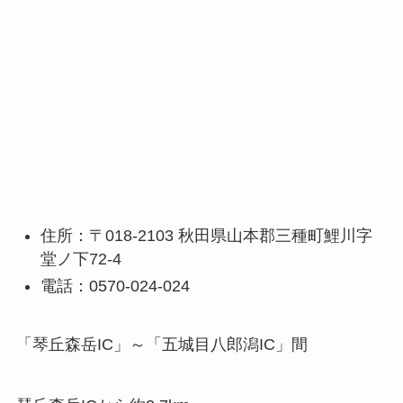
住所：〒018-2103 秋田県山本郡三種町鯉川字
堂ノ下72-4
電話：0570-024-024
「琴丘森岳IC」～「五城目八郎潟IC」間