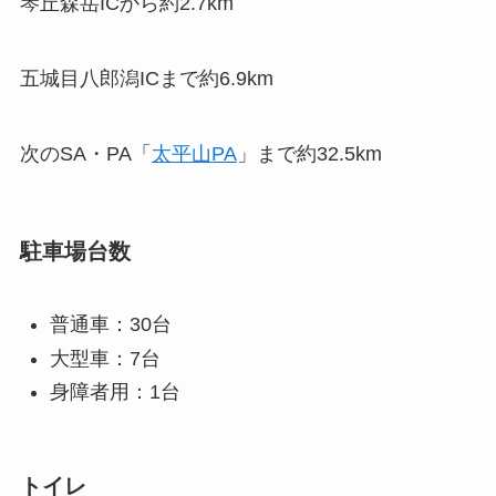
琴丘森岳ICから約2.7km
五城目八郎潟ICまで約6.9km
次のSA・PA「
太平山PA
」まで約32.5km
駐車場台数
普通車：30台
大型車：7台
身障者用：1台
トイレ