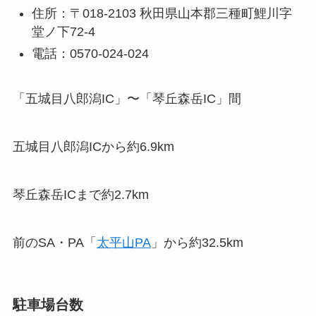
住所：〒018-2103 秋田県山本郡三種町鯉川字
堂ノ下72-4
電話：0570-024-024
「五城目八郎潟IC」〜「琴丘森岳IC」間
五城目八郎潟ICから約6.9km
琴丘森岳ICまで約2.7km
前のSA・PA「
太平山PA
」から約32.5km
駐車場台数