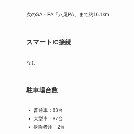
次のSA・PA「八尾PA」まで約16.1km
スマートIC接続
なし
駐車場台数
普通車：83台
大型車：87台
身障者用：2台