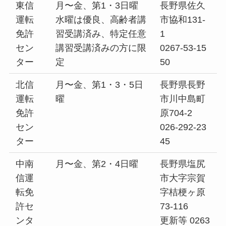
東信
月〜金、第1・3日曜
長野県佐久
運転
水曜は優良、高齢者講
市協和131-
免許
習受講済み、特定任意
1
セン
講習受講済みの方に限
0267-53-15
ター
定
50
北信
月〜金、第1・3・5日
長野県長野
運転
曜
市川中島町
免許
原704-2
セン
026-292-23
ター
45
中南
月〜金、第2・4日曜
長野県塩尻
信運
市大字宗賀
転免
字桔梗ヶ原
許セ
73-116
ンタ
更新等 0263