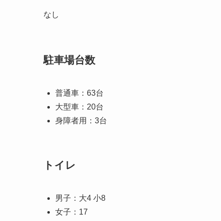
なし
駐車場台数
普通車：63台
大型車：20台
身障者用：3台
トイレ
男子：大4 小8
女子：17