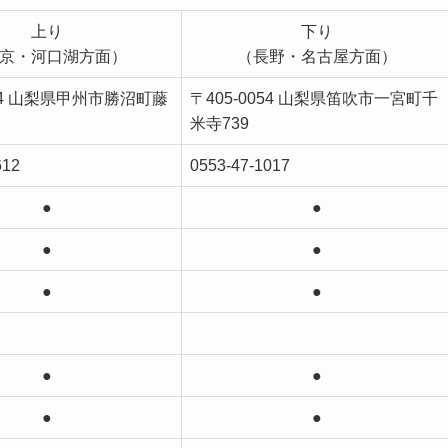
上り
下り
京・河口湖方面）
（長野・名古屋方面）
314 山梨県甲州市勝沼町藤
〒405-0054 山梨県笛吹市一宮町千
米寺739
612
0553-47-1017
●
●
●
●
●
●
●
●
●
●