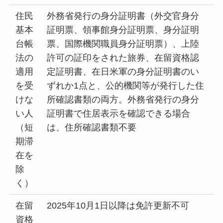
住民
外務省発行の身分証明書（外交官身分
基本
証明票、領事館身分証明票、身分証明
台帳
票、国際機関職員身分証明票）、上陸
法の
許可の証印をされた旅券、在留資格認
適用
定証明書、在日米軍の身分証明書のい
を受
ずれか1点と、公的機関等が発行した住
けな
所確認書類の両方。外務省発行の身分
い人
証明書で住居表示を確認できる場合
（短
は、住所確認書類不要
期滞
在を
除
く）
在留
2025年10月1日以降は免許更新不可
資格