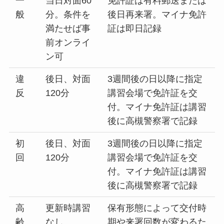
一
当日対面60
免許証は有料郵送または
般
分。条件を
後日再来署。マイナ免許
満たせば事
証は即日記録
前オンライ
ン可
違
後日、対面
3週間後の日以降に指定
反
120分
講習会場で免許証を交
付。マイナ免許証は講習
後に高槻警察署で記録
初
後日、対面
3週間後の日以降に指定
回
120分
講習会場で免許証を交
付。マイナ免許証は講習
後に高槻警察署で記録
高
更新時講習
保有形態によって交付時
齢
なし
期や来署回数が変わるた