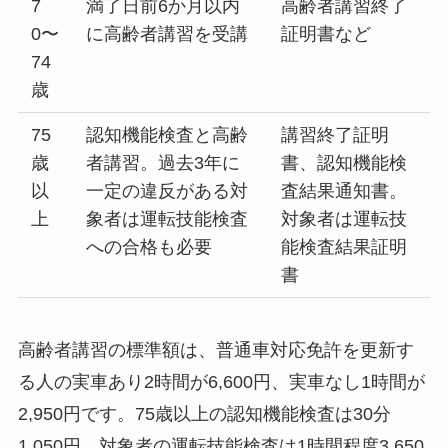
7
満了日前6か月以内
高齢者講習終了
0〜
に高齢者講習を受講
証明書など
74
歳
75
認知機能検査と高齢
講習終了証明
歳
者講習。過去3年に
書、認知機能検
以
一定の違反がある対
査結果通知書。
上
象者は運転技能検査
対象者は運転技
への合格も必要
能検査結果証明
書
高齢者講習の標準額は、普通車対応免許を更新す
る人の実車あり2時間が6,600円、実車なし1時間が
2,950円です。75歳以上の認知機能検査は30分
1,050円、対象者の運転技能検査は1時間程度3,650