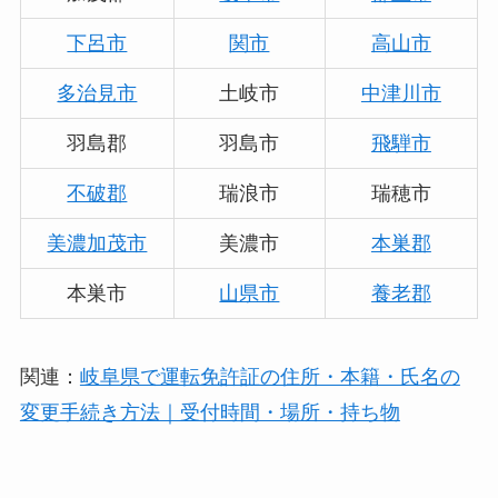
下呂市
関市
高山市
多治見市
土岐市
中津川市
羽島郡
羽島市
飛騨市
不破郡
瑞浪市
瑞穂市
美濃加茂市
美濃市
本巣郡
本巣市
山県市
養老郡
関連：
岐阜県で運転免許証の住所・本籍・氏名の
変更手続き方法｜受付時間・場所・持ち物