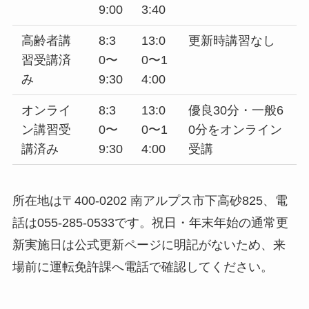
9:00
3:40
高齢者講
8:3
13:0
更新時講習なし
習受講済
0〜
0〜1
み
9:30
4:00
オンライ
8:3
13:0
優良30分・一般6
ン講習受
0〜
0〜1
0分をオンライン
講済み
9:30
4:00
受講
所在地は〒400-0202 南アルプス市下高砂825、電
話は055-285-0533です。祝日・年末年始の通常更
新実施日は公式更新ページに明記がないため、来
場前に運転免許課へ電話で確認してください。