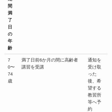
間
満
了
日
の
年
齢
7
満了日前6か月の間に高齢者
通知を
0〜
講習を受講
受け取
74
った
歳
後、希
望する
教習所
等へ予
約