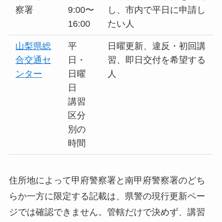
察署
9:00〜
し、市内で平日に申請し
16:00
たい人
山梨県総
平
日曜更新、違反・初回講
合交通セ
日・
習、即日交付を希望する
ンター
日曜
人
日
講習
区分
別の
時間
住所地によって甲府警察署と南甲府警察署のどち
らか一方に限定する記載は、県警の現行更新ペー
ジでは確認できません。管轄だけで決めず、講習