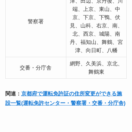
津、田辺、京丹後、川
端、上京、東山、中
京、下京、下鴨、伏
警察署
見、山科、右京、南、
北、西京、城陽、南
丹、福知山、舞鶴、宮
津、向日町、八幡
網野、久美浜、京北、
交番・分庁舎
舞鶴東
関連：
京都府で運転免許証の住所変更ができる施
設一覧(運転免許センター・警察署・交番・分庁舎)