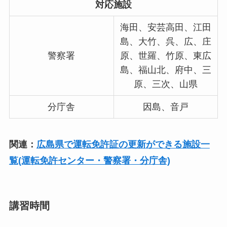
対応施設
海田、安芸高田、江田
島、大竹、呉、広、庄
警察署
原、世羅、竹原、東広
島、福山北、府中、三
原、三次、山県
分庁舎
因島、音戸
関連：
広島県で運転免許証の更新ができる施設一
覧(運転免許センター・警察署・分庁舎)
講習時間