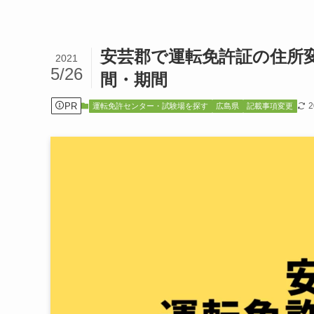
安芸郡で運転免許証の住所
2021
5/26
間・期間
PR
運転免許センター・試験場を探す
広島県
記載事項変更