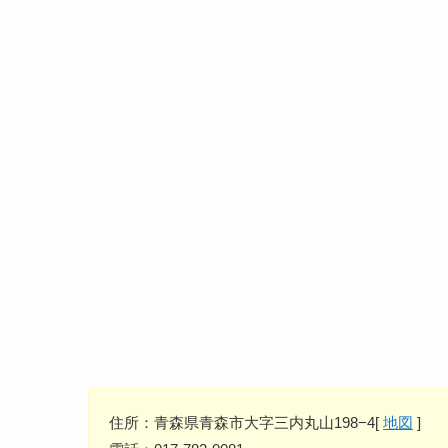
住所：青森県青森市大字三内丸山198−4[
地図
]