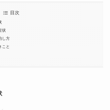
目次
状
症状
治し方
きこと
状