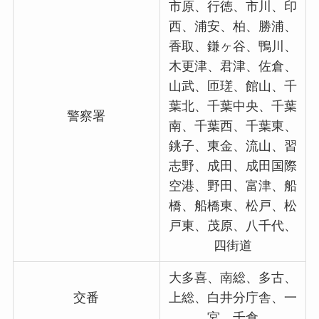
市原、行徳、市川、印
西、浦安、柏、勝浦、
香取、鎌ヶ谷、鴨川、
木更津、君津、佐倉、
山武、匝瑳、館山、千
葉北、千葉中央、千葉
警察署
南、千葉西、千葉東、
銚子、東金、流山、習
志野、成田、成田国際
空港、野田、富津、船
橋、船橋東、松戸、松
戸東、茂原、八千代、
四街道
大多喜、南総、多古、
交番
上総、白井分庁舎、一
宮、千倉