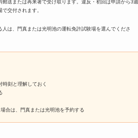
料郵送または再来署で受け取ります。違反・初回は申請から3
場で交付されます。
る人は、門真または光明池の運転免許試験場を選んでくださ
付時刻と理解しておく
る
る
る場合は、門真または光明池を予約する