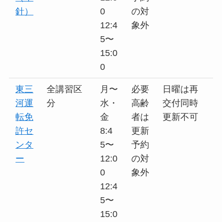
針）
0
の対
12:4
象外
5〜
15:0
0
東三
全講習区
月〜
必要
日曜は再
河運
分
水・
高齢
交付同時
転免
金
者は
更新不可
許セ
8:4
更新
ンタ
5〜
予約
ー
12:0
の対
0
象外
12:4
5〜
15:0