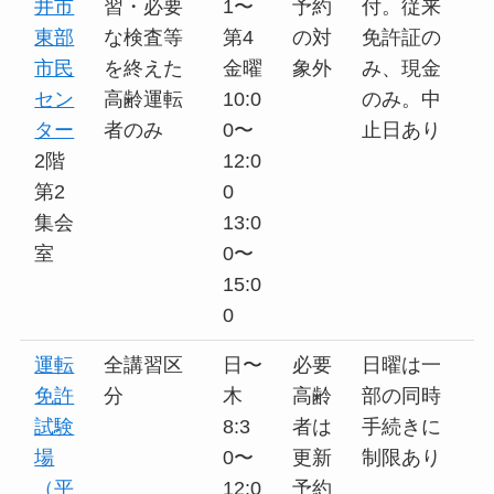
井市
習・必要
1〜
予約
付。従来
東部
な検査等
第4
の対
免許証の
市民
を終えた
金曜
象外
み、現金
セン
高齢運転
10:0
のみ。中
ター
者のみ
0〜
止日あり
2階
12:0
第2
0
集会
13:0
室
0〜
15:0
0
運転
全講習区
日〜
必要
日曜は一
免許
分
木
高齢
部の同時
試験
8:3
者は
手続きに
場
0〜
更新
制限あり
（平
12:0
予約