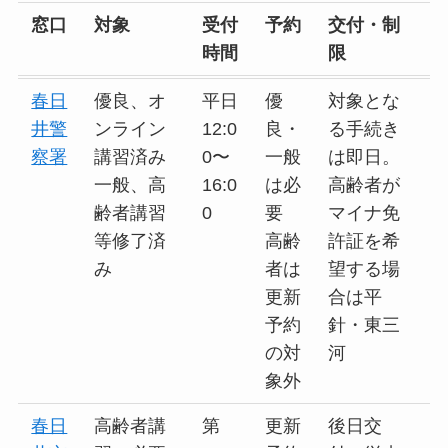
窓口
対象
受付
予約
交付・制
時間
限
春日
優良、オ
平日
優
対象とな
井警
ンライン
12:0
良・
る手続き
察署
講習済み
0〜
一般
は即日。
一般、高
16:0
は必
高齢者が
齢者講習
0
要
マイナ免
等修了済
高齢
許証を希
み
者は
望する場
更新
合は平
予約
針・東三
の対
河
象外
春日
高齢者講
第
更新
後日交