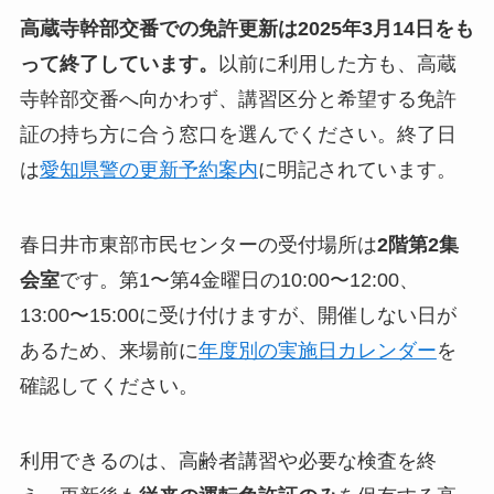
高蔵寺幹部交番での免許更新は2025年3月14日をも
って終了しています。
以前に利用した方も、高蔵
寺幹部交番へ向かわず、講習区分と希望する免許
証の持ち方に合う窓口を選んでください。終了日
は
愛知県警の更新予約案内
に明記されています。
春日井市東部市民センターの受付場所は
2階第2集
会室
です。第1〜第4金曜日の10:00〜12:00、
13:00〜15:00に受け付けますが、開催しない日が
あるため、来場前に
年度別の実施日カレンダー
を
確認してください。
利用できるのは、高齢者講習や必要な検査を終