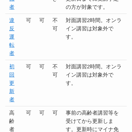
者
の方が対象です。
違
可
可
不
対面講習2時間。オンラ
反
可
イン講習は対象外で
運
す。
転
者
初
可
可
不
対面講習2時間。オンラ
回
可
イン講習は対象外で
更
す。
新
者
高
可
可
可
事前の高齢者講習等を
齢
受けてから更新しま
者
す。更新時にマイナ免