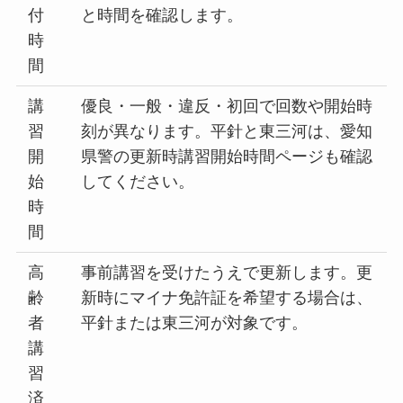
付
と時間を確認します。
時
間
講
優良・一般・違反・初回で回数や開始時
習
刻が異なります。平針と東三河は、愛知
開
県警の更新時講習開始時間ページも確認
始
してください。
時
間
高
事前講習を受けたうえで更新します。更
齢
新時にマイナ免許証を希望する場合は、
者
平針または東三河が対象です。
講
習
済