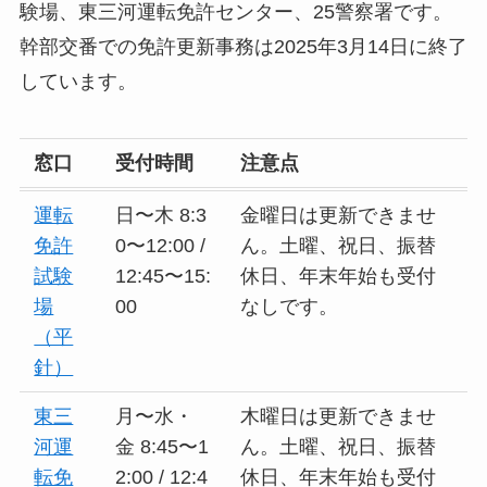
験場、東三河運転免許センター、25警察署です。
幹部交番での免許更新事務は2025年3月14日に終了
しています。
窓口
受付時間
注意点
運転
日〜木 8:3
金曜日は更新できませ
免許
0〜12:00 /
ん。土曜、祝日、振替
試験
12:45〜15:
休日、年末年始も受付
場
00
なしです。
（平
針）
東三
月〜水・
木曜日は更新できませ
河運
金 8:45〜1
ん。土曜、祝日、振替
転免
2:00 / 12:4
休日、年末年始も受付