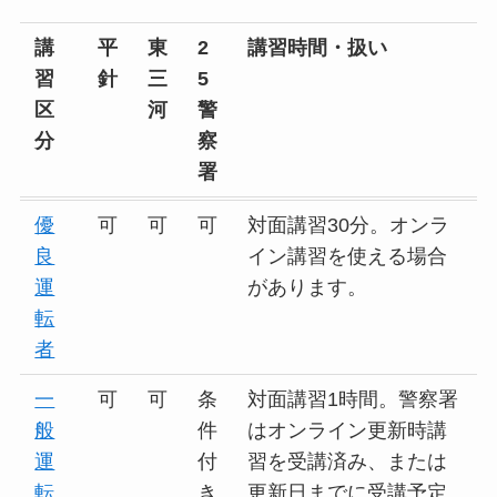
講
平
東
2
講習時間・扱い
習
針
三
5
区
河
警
分
察
署
優
可
可
可
対面講習30分。オンラ
良
イン講習を使える場合
運
があります。
転
者
一
可
可
条
対面講習1時間。警察署
般
件
はオンライン更新時講
運
付
習を受講済み、または
転
き
更新日までに受講予定