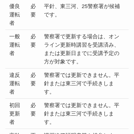
優良
必
平針、東三河、25警察署が候補
運転
要
です。
者
一般
必
警察署で更新する場合は、オン
運転
要
ライン更新時講習を受講済み、
者
または更新日までに受講予定の
方が対象です。
違反
必
警察署では更新できません。平
運転
要
針または東三河で手続きしま
者
す。
初回
必
警察署では更新できません。平
更新
要
針または東三河で手続きしま
者
す。