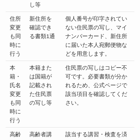
し等
住所
新住所を
個人番号が印字されてい
変更
確認でき
ない住民票の写し、マイ
も同
る書類1通
ナンバーカード、新住所
時に
に届いた本人宛郵便物な
行う
どを用意します。
本
本籍また
住民票の写しはコピー不
籍・
は国籍が
可です。必要書類が分か
氏名
記載され
れるため、公式ページで
変更
た住民票
該当項目を確認してくだ
も同
の写し等
さい。
時に
行う
高齢
高齢者講
該当する講習・検査を済