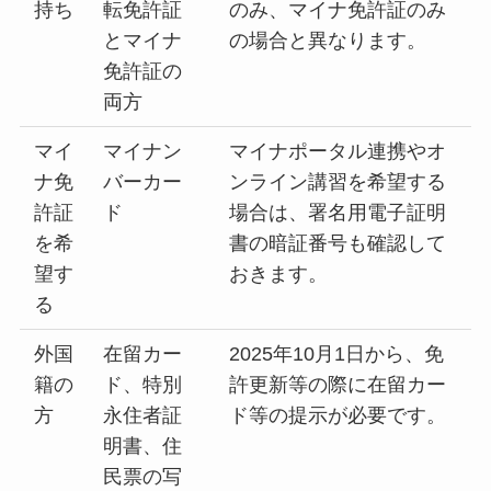
持ち
転免許証
のみ、マイナ免許証のみ
とマイナ
の場合と異なります。
免許証の
両方
マイ
マイナン
マイナポータル連携やオ
ナ免
バーカー
ンライン講習を希望する
許証
ド
場合は、署名用電子証明
を希
書の暗証番号も確認して
望す
おきます。
る
外国
在留カー
2025年10月1日から、免
籍の
ド、特別
許更新等の際に在留カー
方
永住者証
ド等の提示が必要です。
明書、住
民票の写