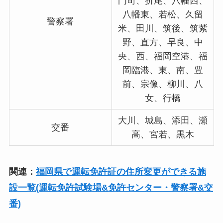
門司、折尾、八幡西、
八幡東、若松、久留
警察署
米、田川、筑後、筑紫
野、直方、早良、中
央、西、福岡空港、福
岡臨港、東、南、豊
前、宗像、柳川、八
女、行橋
大川、城島、添田、瀬
交番
高、宮若、黒木
関連：
福岡県で運転免許証の住所変更ができる施
設一覧(運転免許試験場&免許センター・警察署&交
番)