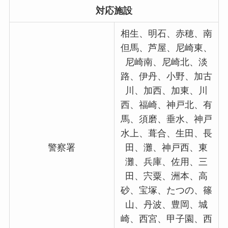
対応施設
相生、明石、赤穂、南
但馬、芦屋、尼崎東、
尼崎南、尼崎北、淡
路、伊丹、小野、加古
川、加西、加東、川
西、福崎、神戸北、有
馬、須磨、垂水、神戸
水上、葺合、生田、長
警察署
田、灘、神戸西、東
灘、兵庫、佐用、三
田、宍粟、洲本、高
砂、宝塚、たつの、篠
山、丹波、豊岡、城
崎、西宮、甲子園、西