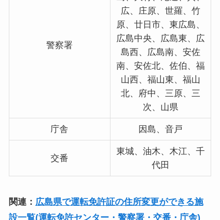
広、庄原、世羅、竹
原、廿日市、東広島、
広島中央、広島東、広
警察署
島西、広島南、安佐
南、安佐北、佐伯、福
山西、福山東、福山
北、府中、三原、三
次、山県
庁舎
因島、音戸
東城、油木、木江、千
交番
代田
関連：
広島県で運転免許証の住所変更ができる施
設一覧(運転免許センター・警察署・交番・庁舎)