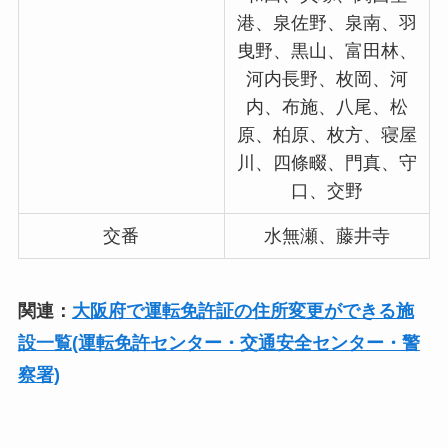
港、泉佐野、泉南、羽
曳野、黒山、富田林、
河内長野、枚岡、河
内、布施、八尾、松
原、柏原、枚方、寝屋
川、四條畷、門真、守
口、交野
交番
水無瀬、藤井寺
関連：
大阪府で運転免許証の住所変更ができる施
設一覧(運転免許センター・交通安全センター・警
察署)