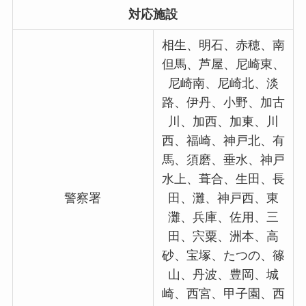
対応施設
相生、明石、赤穂、南
但馬、芦屋、尼崎東、
尼崎南、尼崎北、淡
路、伊丹、小野、加古
川、加西、加東、川
西、福崎、神戸北、有
馬、須磨、垂水、神戸
水上、葺合、生田、長
警察署
田、灘、神戸西、東
灘、兵庫、佐用、三
田、宍粟、洲本、高
砂、宝塚、たつの、篠
山、丹波、豊岡、城
崎、西宮、甲子園、西