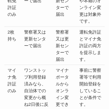
転免
ーで届出
新セン
や本籍のオ
許証
ターで
ンライン変
のみ
届出
更は対象外
です。
2枚
警察署又は
警察署
運転免許証
持ち
更新センタ
又は更
とマイナ免
ーで届出
新セン
許証の両方
ターで
を提示しま
届出
す。
マイ
ワンストッ
マイナ
事前に警察
ナ免
プ利用登録
ポータ
署等で利用
許証
済みなら、
ルから
開始登録を
のみ
自治体での
オンラ
しているこ
変更から概
イン変
とが条件で
ね2日後に反
更でき
す。