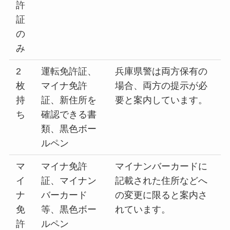
許
証
の
み
2
運転免許証、
兵庫県警は両方保有の
枚
マイナ免許
場合、両方の提示が必
持
証、新住所を
要と案内しています。
ち
確認できる書
類、黒色ボー
ルペン
マ
マイナ免許
マイナンバーカードに
イ
証、マイナン
記載された住所などへ
ナ
バーカード
の変更に限ると案内さ
免
等、黒色ボー
れています。
許
ルペン