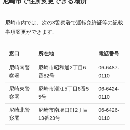
尼崎市で住所変更できる場所
尼崎市内では、次の3警察署で運転免許証等の記載
事項変更ができます。
窓口
所在地
電話番号
尼崎南警
尼崎市昭和通2丁目6
06-6487-
察署
番82号
0110
尼崎東警
尼崎市潮江5丁目8番5
06-6424-
察署
5号
0110
尼崎北警
尼崎市南塚口町2丁目
06-6426-
察署
13番23号
0110