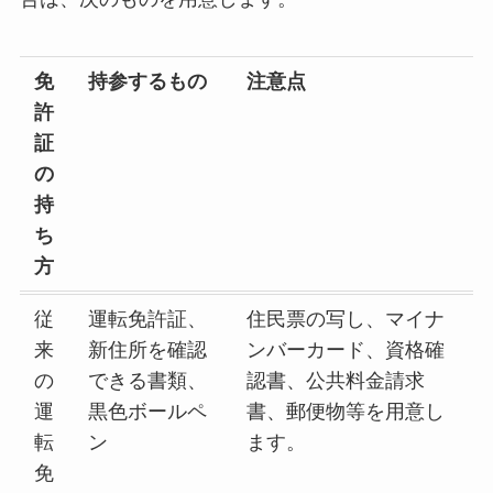
免
持参するもの
注意点
許
証
の
持
ち
方
従
運転免許証、
住民票の写し、マイナ
来
新住所を確認
ンバーカード、資格確
の
できる書類、
認書、公共料金請求
運
黒色ボールペ
書、郵便物等を用意し
転
ン
ます。
免