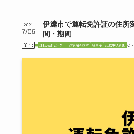
伊達市で運転免許証の住所
2021
7/06
間・期間
PR
運転免許センター・試験場を探す
福島県
記載事項変更