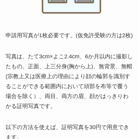
申請用写真が1枚必要です。(仮免許受験の方は2枚)
写真は、たて3cm×よこ2.4cm、6か月以内に撮影し
たもの、正面、上三分身(胸から上)、無背景、無帽
(宗教上又は医療上の理由により顔の輪郭を識別す
ることができる範囲内において頭部を布等で覆う
場合を除く）、両目、両方の眉、顔がはっきりわ
かる証明写真です。
以下の方法を使えば、証明写真を30円で用意でき
ます。