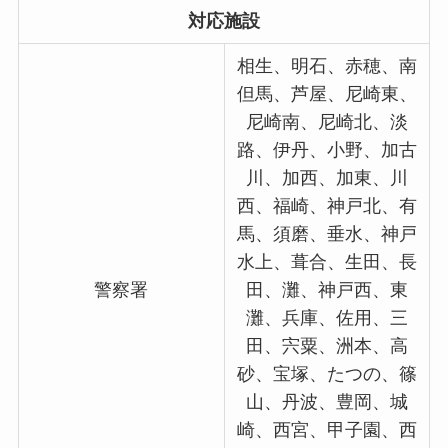
対応施設
相生、明石、赤穂、南
但馬、芦屋、尼崎東、
尼崎南、尼崎北、淡
路、伊丹、小野、加古
川、加西、加東、川
西、福崎、神戸北、有
馬、須磨、垂水、神戸
水上、葺合、生田、長
警察署
田、灘、神戸西、東
灘、兵庫、佐用、三
田、宍粟、洲本、高
砂、宝塚、たつの、篠
山、丹波、豊岡、城
崎、西宮、甲子園、西