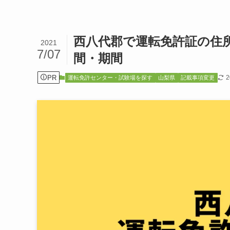
西八代郡で運転免許証の住
2021
7/07
間・期間
PR
運転免許センター・試験場を探す
山梨県
記載事項変更