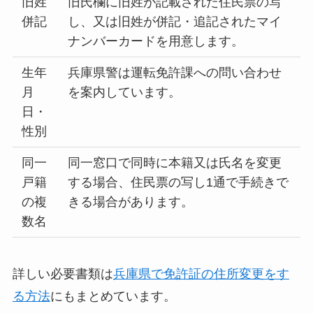
旧姓
旧氏欄に旧姓が記載された住民票の写
併記
し、又は旧姓が併記・追記されたマイ
ナンバーカードを用意します。
生年
兵庫県警は運転免許課への問い合わせ
月
を案内しています。
日・
性別
同一
同一窓口で同時に本籍又は氏名を変更
戸籍
する場合、住民票の写し1通で手続きで
の複
きる場合があります。
数名
詳しい必要書類は
兵庫県で免許証の住所変更をす
る方法
にもまとめています。