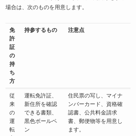
場合は、次のものを用意します。
免
持参するもの
注意点
許
証
の
持
ち
方
従
運転免許証、
住民票の写し、マイナ
来
新住所を確認
ンバーカード、資格確
の
できる書類、
認書、公共料金請求
運
黒色ボールペ
書、郵便物等を用意し
転
ン
ます。