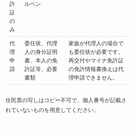
許
ルペン
証
の
み
代
委任状、代理
家族が代理人の場合で
理
人の身分証明
も委任状が必要です。
申
書、本人の免
再交付やマイナ免許証
請
許証等、必要
の免許情報書換えは代
書類
理申請できません。
住民票の写しはコピー不可で、個人番号が記載さ
れていないものを用意してください。