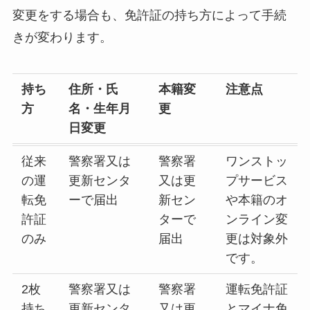
変更をする場合も、免許証の持ち方によって手続
きが変わります。
持ち
住所・氏
本籍変
注意点
方
名・生年月
更
日変更
従来
警察署又は
警察署
ワンストッ
の運
更新センタ
又は更
プサービス
転免
ーで届出
新セン
や本籍のオ
許証
ターで
ンライン変
のみ
届出
更は対象外
です。
2枚
警察署又は
警察署
運転免許証
持ち
更新センタ
又は更
とマイナ免