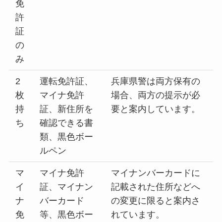
免
許
証
の
み
2
運転免許証、
兵庫県警は両方保有の
枚
マイナ免許
場合、両方の提示が必
持
証、新住所を
要と案内しています。
ち
確認できる書
類、黒色ボー
ルペン
マ
マイナ免許
マイナンバーカードに
イ
証、マイナン
記載された住所などへ
ナ
バーカード
の変更に限ると案内さ
免
等、黒色ボー
れています。