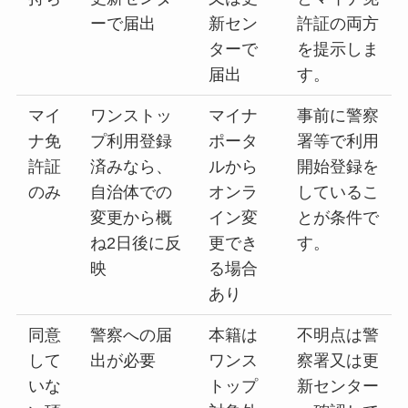
ーで届出
新セン
許証の両方
ターで
を提示しま
届出
す。
マイ
ワンストッ
マイナ
事前に警察
ナ免
プ利用登録
ポータ
署等で利用
許証
済みなら、
ルから
開始登録を
のみ
自治体での
オンラ
しているこ
変更から概
イン変
とが条件で
ね2日後に反
更でき
す。
映
る場合
あり
同意
警察への届
本籍は
不明点は警
して
出が必要
ワンス
察署又は更
いな
トップ
新センター