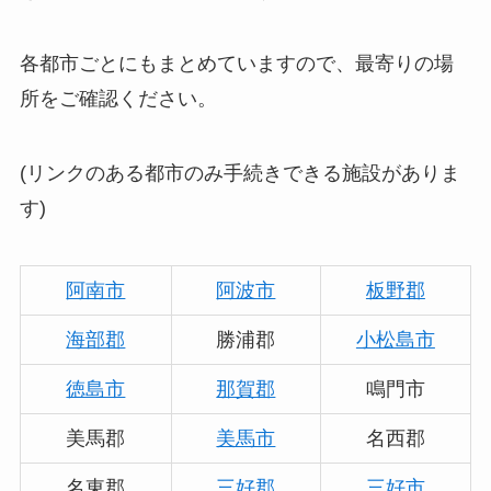
各都市ごとにもまとめていますので、最寄りの場
所をご確認ください。
(リンクのある都市のみ手続きできる施設がありま
す)
阿南市
阿波市
板野郡
海部郡
勝浦郡
小松島市
徳島市
那賀郡
鳴門市
美馬郡
美馬市
名西郡
名東郡
三好郡
三好市