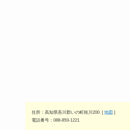
住所：高知県吾川郡いの町枝川200 [
地図
]
電話番号：088-893-1221