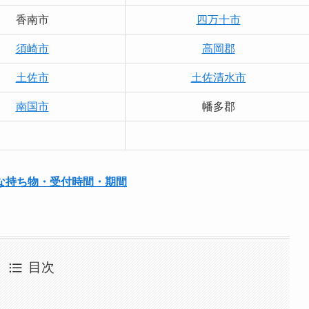
香南市
四万十市
須崎市
高岡郡
土佐市
土佐清水市
南国市
幡多郡
な持ち物・受付時間・期間
目次