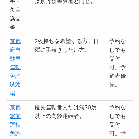
番・
は京丹後警察署と同じ。
久美
浜交
番
京都
2枚持ちを希望する方、日
予約な
府自
曜に手続きしたい方。
しでも
動車
受付
運転
可。予
免許
約者優
試験
先。
場
京都
優良運転者または満70歳
予約な
駅前
以上の高齢運転者。
しでも
運転
受付
免許
可。予