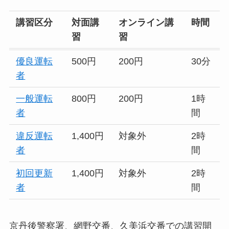
講習区分
対面講
オンライン講
時間
習
習
優良運転
500円
200円
30分
者
一般運転
800円
200円
1時
者
間
違反運転
1,400円
対象外
2時
者
間
初回更新
1,400円
対象外
2時
者
間
京丹後警察署、網野交番、久美浜交番での講習開