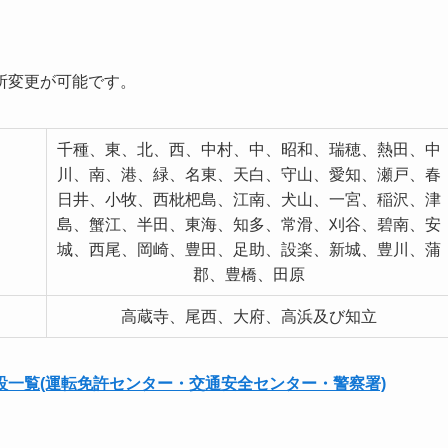
所変更が可能です。
千種、東、北、西、中村、中、昭和、瑞穂、熱田、中
川、南、港、緑、名東、天白、守山、愛知、瀬戸、春
日井、小牧、西枇杷島、江南、犬山、一宮、稲沢、津
島、蟹江、半田、東海、知多、常滑、刈谷、碧南、安
城、西尾、岡崎、豊田、足助、設楽、新城、豊川、蒲
郡、豊橋、田原
高蔵寺、尾西、大府、高浜及び知立
一覧(運転免許センター・交通安全センター・警察署)