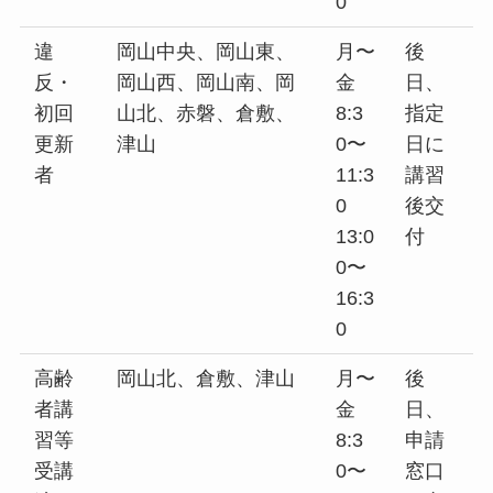
0
違
岡山中央、岡山東、
月〜
後
反・
岡山西、岡山南、岡
金
日、
初回
山北、赤磐、倉敷、
8:3
指定
更新
津山
0〜
日に
者
11:3
講習
0
後交
13:0
付
0〜
16:3
0
高齢
岡山北、倉敷、津山
月〜
後
者講
金
日、
習等
8:3
申請
受講
0〜
窓口