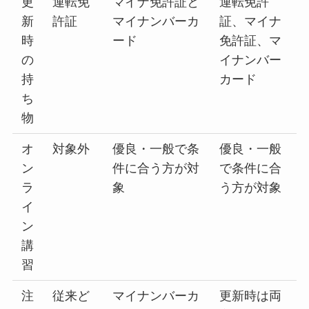
更
運転免
マイナ免許証と
運転免許
新
許証
マイナンバーカ
証、マイナ
時
ード
免許証、マ
の
イナンバー
持
カード
ち
物
オ
対象外
優良・一般で条
優良・一般
ン
件に合う方が対
で条件に合
ラ
象
う方が対象
イ
ン
講
習
注
従来ど
マイナンバーカ
更新時は両