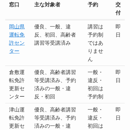
窓口
主な対象者
予約
交
付
岡山県
優良、一般、違
講習は
即
運転免
反、初回、高齢者
予約制
日
許セン
講習等受講済み
ではあ
ター
りませ
ん
倉敷運
優良、高齢者講習
一般・
即
転免許
等受講済み、予約
違反・
日
更新セ
済みの一般・違
初回は
ンター
反・初回
予約制
津山運
優良、高齢者講習
一般・
即
転免許
等受講済み、予約
違反・
日
更新セ
済みの一般・違
初回は