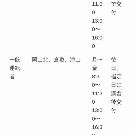
11:0
で交
0
付
13:0
0〜
16:0
0
一般
岡山北、倉敷、津山
月〜
後
運転
金
日、
者
8:3
指定
0〜
日に
11:3
講習
0
後交
13:0
付
0〜
16:3