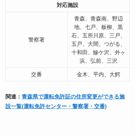
対応施設
青森、青森南、野辺
地、七戸、板柳、黒
石、五所川原、三戸、
警察署
五戸、大間、つがる、
十和田、鰺ケ沢、外ヶ
浜、弘前、三沢
交番
金木、平内、大鰐
関連：
青森県で運転免許証の住所変更ができる施
設一覧(運転免許センター・警察署・交番)