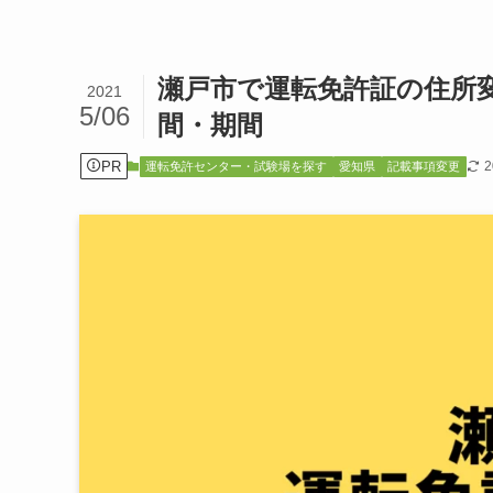
瀬戸市で運転免許証の住所
2021
5/06
間・期間
PR
運転免許センター・試験場を探す
愛知県
記載事項変更