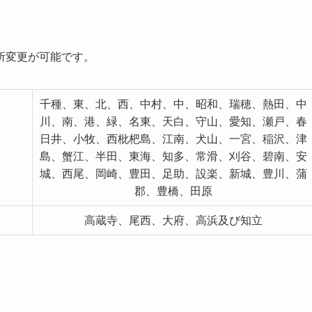
所変更が可能です。
千種、東、北、西、中村、中、昭和、瑞穂、熱田、中
川、南、港、緑、名東、天白、守山、愛知、瀬戸、春
日井、小牧、西枇杷島、江南、犬山、一宮、稲沢、津
島、蟹江、半田、東海、知多、常滑、刈谷、碧南、安
城、西尾、岡崎、豊田、足助、設楽、新城、豊川、蒲
郡、豊橋、田原
高蔵寺、尾西、大府、高浜及び知立