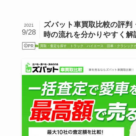
ズバット車買取比較の評判
2021
9/28
時の流れを分かりやすく解
PR
買取・査定を探す
トラック
ハイエース
旧車・クラシック