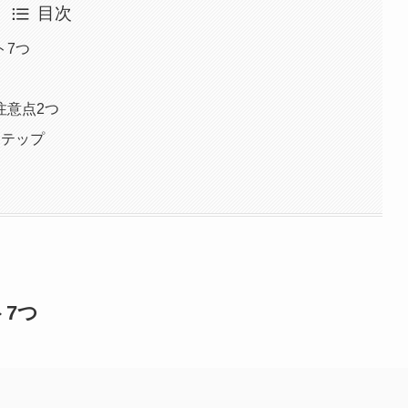
目次
ト7つ
注意点2つ
ステップ
7つ