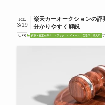
楽天カーオークションの評
2021
3/19
分かりやすく解説
PR
買取・査定を探す
トラック
ハイエース
普通車
輸入車