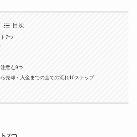
目次
ト7つ
績
ミ
・注意点9つ
から売却・入金までの全ての流れ10ステップ
ト7つ