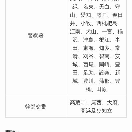
緑、名東、天白、守
山、愛知、瀬戸、春日
井、小牧、西枇杷島、
江南、犬山、一宮、稲
警察署
沢、津島、蟹江、半
田、東海、知多、常
滑、刈谷、碧南、安
城、西尾、岡崎、豊
田、足助、設楽、新
城、豊川、蒲郡、豊
橋、田原
高蔵寺、尾西、大府、
幹部交番
高浜及び知立