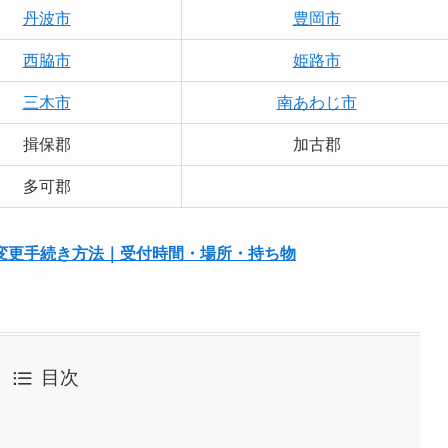
丹波市
豊岡市
西脇市
姫路市
三木市
南あわじ市
揖保郡
加古郡
多可郡
変更手続き方法｜受付時間・場所・持ち物
目次